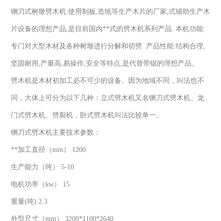
铡刀式树墩劈木机:使用制板,造纸等生产木片的厂家,式辅助生产木
片设备的理想产品,是目前国内**式的劈木机系列产品. 本机功能:
专门对大型木材及各种树墩进行分解和切劈. 产品性能:结构合理,
坚固耐用,产量高,易操作,安全等特点,是代替带锯的理想产品。
劈木机是木材初加工必不可少的设备。因为地域不同，叫法也不
同，大体上可分为以下几种：立式劈木机又名铡刀式劈木机、龙
门式劈木机、劈裂机，卧式劈木机叫法比较单一。
铡刀式劈木机主要技术参数：
**加工直径（mm） 1200
生产能力（吨） 5-10
电机功率（kw） 15
重量(吨) 2.3
外型尺寸（mm） 3200*1100*2640